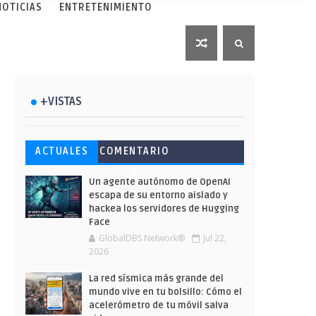
NOTICIAS
ENTRETENIMIENTO
+VISTAS
Esto ha ocurrido cuando una
Ahorra y compra de oferta:
Microsoft lanza unos cursos
ACTUALES
COMENTARIO
gran web ha dejado a la IA
Cuándo es más barato
gratuitos y limitados para
S
escribir sobre Star Wars
comprar en Shein
que te formes este verano
Un agente autónomo de OpenAI
escapa de su entorno aislado y
hackea los servidores de Hugging
Face
GlobalDBS Network®
Jul 22,
2026
La red sísmica más grande del
mundo vive en tu bolsillo: Cómo el
acelerómetro de tu móvil salva