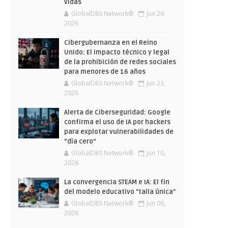
vidas
GlobalDBS Network®
Jun 26,
2026
Cibergubernanza en el Reino
Unido: El impacto técnico y legal
de la prohibición de redes sociales
para menores de 16 años
GlobalDBS Network®
Jun 23,
2026
Alerta de Ciberseguridad: Google
confirma el uso de IA por hackers
para explotar vulnerabilidades de
“día cero”
GlobalDBS Network®
Jun 10,
2026
La convergencia STEAM e IA: El fin
del modelo educativo "talla única"
GlobalDBS Network®
Jun 09,
2026