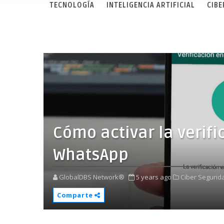
TECNOLOGÍA
INTELIGENCIA ARTIFICIAL
CIB
Cómo activar la verif
WhatsApp
GlobalDBS Network®
5 years ago
Ciber Segurid
Comparte