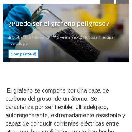
¿Puede ser el grafeno peligroso?
GlobalDBS Network®
5 years ago
Noticias,
Principal,
Tecnología,
Comparte
El grafeno se compone por una capa de
carbono del grosor de un átomo. Se
caracteriza por ser flexible, ultradelgado,
autoregenerante, extremadamente resistente y
capaz de conducir corrientes eléctricas entre
otras muchas cualidades que lo han hecho