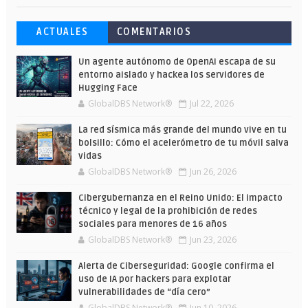
Esto ha ocurrido cuando una gran web
Ahorra y compra de oferta: Cuándo es
Microsoft lanza unos cursos gratuitos
ACTUALES
COMENTARIOS
ha dejado a la IA escribir sobre Star
más barato comprar en Shein
y limitados para que te formes este
Wars
verano
Un agente autónomo de OpenAI escapa de su
entorno aislado y hackea los servidores de
Hugging Face
GlobalDBS Network®
Jul 22, 2026
La red sísmica más grande del mundo vive en tu
bolsillo: Cómo el acelerómetro de tu móvil salva
vidas
GlobalDBS Network®
Jun 26, 2026
Cibergubernanza en el Reino Unido: El impacto
técnico y legal de la prohibición de redes
sociales para menores de 16 años
GlobalDBS Network®
Jun 23, 2026
Alerta de Ciberseguridad: Google confirma el
uso de IA por hackers para explotar
vulnerabilidades de “día cero”
GlobalDBS Network®
Jun 10, 2026