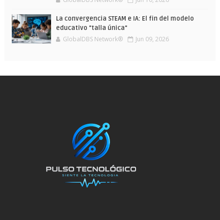
La convergencia STEAM e IA: El fin del modelo
educativo "talla única"
GlobalDBS Network®
Jun 09, 2026