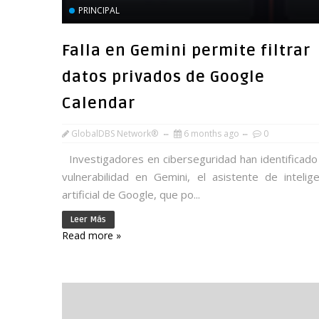
PRINCIPAL
Falla en Gemini permite filtrar
datos privados de Google
Calendar
GlobalDBS Network®
6 months ago
0
Investigadores en ciberseguridad han identificado
vulnerabilidad en Gemini, el asistente de intelige
artificial de Google, que po...
Leer Más
Read more »