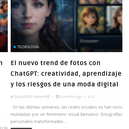
TECNOLOGÍA
n
El nuevo trend de fotos con
ChatGPT: creatividad, aprendizaje
y los riesgos de una moda digital
GlobalDBS Network®
6 months ago
0
En las últimas semanas, las redes sociales se han visto
inundadas por un fenómeno visual llamativo: fotografías
personales transformadas ...
2026