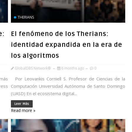
THERIANS
e:
El fenómeno de los Therians:
identidad expandida en la era de
los algoritmos
GlobalDBS Network®
6 months ago
0
 más
Por Leovankis Corniell S. Profesor de Ciencias de la
ress
Computación Universidad Autónoma de Santo Domingo
(UASD) En el ecosistema digital...
Leer Más
Read more »