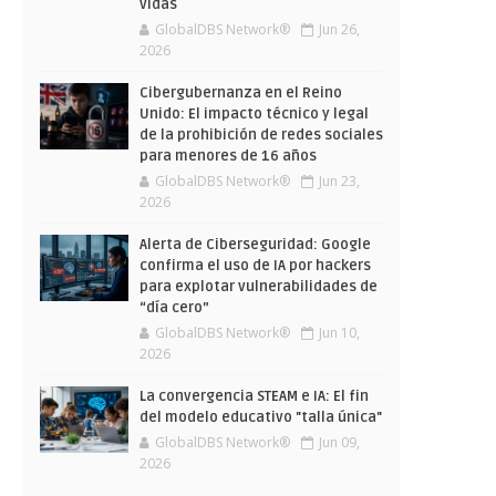
vidas
GlobalDBS Network®
Jun 26,
2026
Cibergubernanza en el Reino
Unido: El impacto técnico y legal
de la prohibición de redes sociales
para menores de 16 años
GlobalDBS Network®
Jun 23,
2026
Alerta de Ciberseguridad: Google
confirma el uso de IA por hackers
para explotar vulnerabilidades de
“día cero”
GlobalDBS Network®
Jun 10,
2026
La convergencia STEAM e IA: El fin
del modelo educativo "talla única"
GlobalDBS Network®
Jun 09,
2026