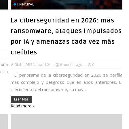
PRINCIPAL
La ciberseguridad en 2026: más
ransomware, ataques impulsados
por IA y amenazas cada vez más
creíbles
 una
GlobalDBS Network®
6 months ago
0
ncia
El panorama de la ciberseguridad en 2026 se perfila
más complejo y peligroso que en años anteriores. El
crecimiento del ransomware, su may...
Leer Más
Read more »