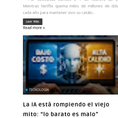
Mientras Netflix quema miles de millones de dól
cada año para mantener vivo su catálo...
Leer Más
Read more »
TECNOLOGÍA
La IA está rompiendo el viejo
mito: “lo barato es malo”