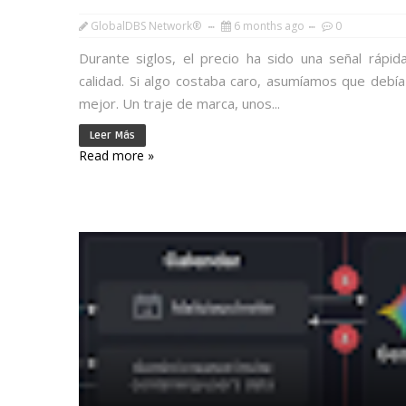
GlobalDBS Network®
6 months ago
0
Durante siglos, el precio ha sido una señal rápid
calidad. Si algo costaba caro, asumíamos que debía
mejor. Un traje de marca, unos...
Leer Más
Read more »