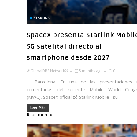
STARLINK
SpaceX presenta Starlink Mobil
5G satelital directo al
smartphone desde 2027
GlobalDBS Network®
5 months ago
0
Barcelona. En una de las presentaciones
comentadas del reciente Mobile World Cong
(MWC), SpaceX oficializó Starlink Mobile , su...
Leer Más
Read more »