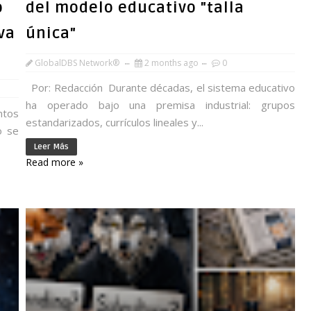
o
del modelo educativo "talla
va
única"
GlobalDBS Network®
2 months ago
0
Por: Redacción Durante décadas, el sistema educativo
ha operado bajo una premisa industrial: grupos
ntos
estandarizados, currículos lineales y...
o se
Leer Más
Read more »