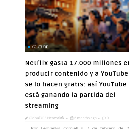
YOUTUBE
Netflix gasta 17.000 millones e
producir contenido y a YouTube
se lo hacen gratis: así YouTube
está ganando la partida del
streaming
GlobalDBS Network®
6 months ago
0
Por Leovankis Corniell S. 7 de febrero de 