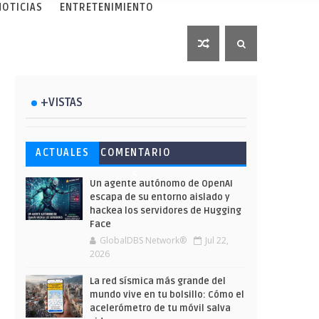
NOTICIAS
ENTRETENIMIENTO
+VISTAS
Esto ha ocurrido cuando una
Ahorra y compra de oferta:
Microsoft lanza unos cursos
ACTUALES
COMENTARIO
gran web ha dejado a la IA
Cuándo es más barato
gratuitos y limitados para
S
escribir sobre Star Wars
comprar en Shein
que te formes este verano
Un agente autónomo de OpenAI
escapa de su entorno aislado y
hackea los servidores de Hugging
Face
GlobalDBS Network®
Jul 22,
2026
La red sísmica más grande del
mundo vive en tu bolsillo: Cómo el
acelerómetro de tu móvil salva