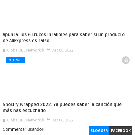
Apunta: los 6 trucos infalibles para saber si un producto
de AliExpress es falso
GlobalDBS Network®
Dec 06, 2022
INTERNET
Spotify Wrapped 2022: Ya puedes saber la canción que
más has escuchado
GlobalDBS Network®
Dec 06, 2022
Commentar usando!!
BLOGGER
FACEBOOK