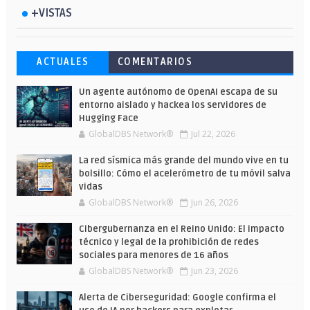
+VISTAS
Esto ha ocurrido cuando una gran web
Ahorra y compra de oferta: Cuándo es
Microsoft lanza unos cursos gratuitos
ACTUALES
COMENTARIOS
ha dejado a la IA escribir sobre Star
más barato comprar en Shein
y limitados para que te formes este
Wars
verano
Un agente autónomo de OpenAI escapa de su
entorno aislado y hackea los servidores de
Hugging Face
GlobalDBS Network®
Jul 22, 2026
La red sísmica más grande del mundo vive en tu
bolsillo: Cómo el acelerómetro de tu móvil salva
vidas
GlobalDBS Network®
Jun 26, 2026
Cibergubernanza en el Reino Unido: El impacto
técnico y legal de la prohibición de redes
sociales para menores de 16 años
GlobalDBS Network®
Jun 23, 2026
Alerta de Ciberseguridad: Google confirma el