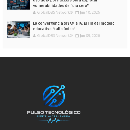
uso de IA por hackers para explotar
vulnerabilidades de “día cero”
GlobalDBS Network®
Jun 10, 2026
La convergencia STEAM e IA: El fin del modelo
educativo "talla única"
GlobalDBS Network®
Jun 09, 2026