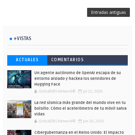
Entradas antiguas
+VISTAS
Esto ha ocurrido cuando una gran web
Ahorra y compra de oferta: Cuándo es
Microsoft lanza unos cursos gratuitos
ACTUALES
COMENTARIOS
ha dejado a la IA escribir sobre Star
más barato comprar en Shein
y limitados para que te formes este
Wars
verano
Un agente autónomo de OpenAI escapa de su
entorno aislado y hackea los servidores de
Hugging Face
GlobalDBS Network®
Jul 22, 2026
La red sísmica más grande del mundo vive en tu
bolsillo: Cómo el acelerómetro de tu móvil salva
vidas
GlobalDBS Network®
Jun 26, 2026
Cibergubernanza en el Reino Unido: El impacto