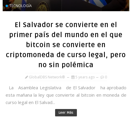
TECNOLOGÍA
El Salvador se convierte en el
primer país del mundo en el que
bitcoin se convierte en
criptomoneda de curso legal, pero
no sin polémica
GlobalDBS Network®
5 years ago
0
La Asamblea Legislativa de El Salvador ha aprobado
esta mañana la ley que convierte al bitcoin en moneda de
curso legal en El Salvad...
Leer Más