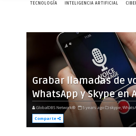
TECNOLOGÍA
INTELIGENCIA ARTIFICIAL
CIB
Grabar llamadas de vo
WhatsApp y Skype en A
GlobalDBS Network®
5 years ago
skype,
WhatsA
Comparte