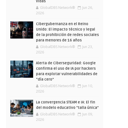
vidas
GlobalDBS Network®
Jun 26,
2026
Cibergubernanza en el Reino
Unido: El impacto técnico y legal
de la prohibición de redes sociales
para menores de 16 años
GlobalDBS Network®
Jun 23,
2026
Alerta de Ciberseguridad: Google
confirma el uso de IA por hackers
para explotar vulnerabilidades de
“día cero”
GlobalDBS Network®
Jun 10,
2026
La convergencia STEAM e IA: El fin
del modelo educativo "talla única"
GlobalDBS Network®
Jun 09,
2026