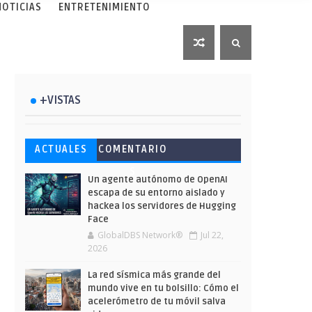
NOTICIAS
ENTRETENIMIENTO
+VISTAS
Esto ha ocurrido cuando una
Ahorra y compra de oferta:
Microsoft lanza unos cursos
ACTUALES
COMENTARIO
gran web ha dejado a la IA
Cuándo es más barato
gratuitos y limitados para
S
escribir sobre Star Wars
comprar en Shein
que te formes este verano
Un agente autónomo de OpenAI
escapa de su entorno aislado y
hackea los servidores de Hugging
Face
GlobalDBS Network®
Jul 22,
2026
La red sísmica más grande del
mundo vive en tu bolsillo: Cómo el
acelerómetro de tu móvil salva