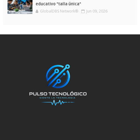
educativo "talla única"
GlobalDBS Network®
Jun 09, 2026