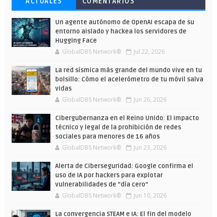
ACTUALES
COMENTARIOS
ha dejado a la IA escribir sobre Star
más barato comprar en Shein
y limitados para que te formes este
Wars
verano
Un agente autónomo de OpenAI escapa de su
entorno aislado y hackea los servidores de
Hugging Face
GlobalDBS Network®
Jul 22, 2026
La red sísmica más grande del mundo vive en tu
bolsillo: Cómo el acelerómetro de tu móvil salva
vidas
GlobalDBS Network®
Jun 26, 2026
Cibergubernanza en el Reino Unido: El impacto
técnico y legal de la prohibición de redes
sociales para menores de 16 años
GlobalDBS Network®
Jun 23, 2026
Alerta de Ciberseguridad: Google confirma el
uso de IA por hackers para explotar
vulnerabilidades de “día cero”
GlobalDBS Network®
Jun 10, 2026
La convergencia STEAM e IA: El fin del modelo