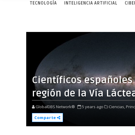
TECNOLOGÍA
INTELIGENCIA ARTIFICIAL
CIB
Científicos españole
región de la Vía Lácte
GlobalDBS Network®
5 years ago
Ciencias,
Princ
Comparte