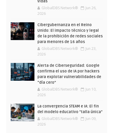
vidas
GlobalDBS Network®
Jun 26,
2026
Cibergubernanza en el Reino
Unido: El impacto técnico y legal
de la prohibición de redes sociales
para menores de 16 años
GlobalDBS Network®
Jun 23,
2026
Alerta de Ciberseguridad: Google
confirma el uso de IA por hackers
para explotar vulnerabilidades de
“día cero”
GlobalDBS Network®
Jun 10,
2026
La convergencia STEAM e IA: El fin
del modelo educativo "talla única"
GlobalDBS Network®
Jun 09,
2026