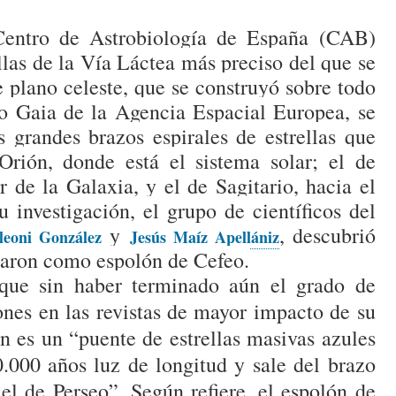
Centro de Astrobiología de España (CAB)
llas de la Vía Láctea más preciso del que se
te plano celeste, que se construyó sobre todo
io Gaia de la Agencia Espacial Europea, se
s grandes brazos espirales de estrellas que
rión, donde está el sistema solar; el de
r de la Galaxia, y el de Sagitario, hacia el
 investigación, el grupo de científicos del
y
, descubrió
aleoni González
Jesús Maíz Apellániz
izaron como espolón de Cefeo.
 que sin haber terminado aún el grado de
iones en las revistas de mayor impacto de su
n es un “puente de estrellas masivas azules
.000 años luz de longitud y sale del brazo
el de Perseo”. Según refiere, el espolón de