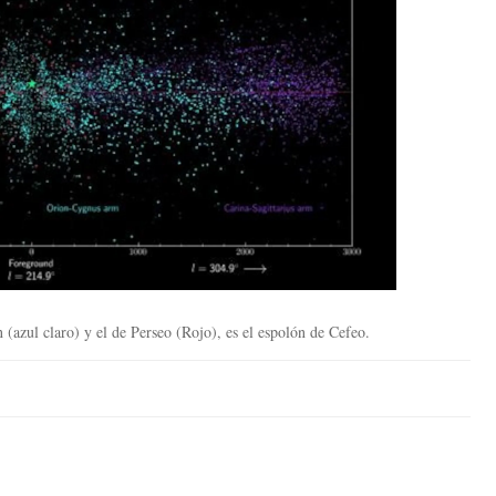
 (azul claro) y el de Perseo (Rojo), es el espolón de Cefeo.