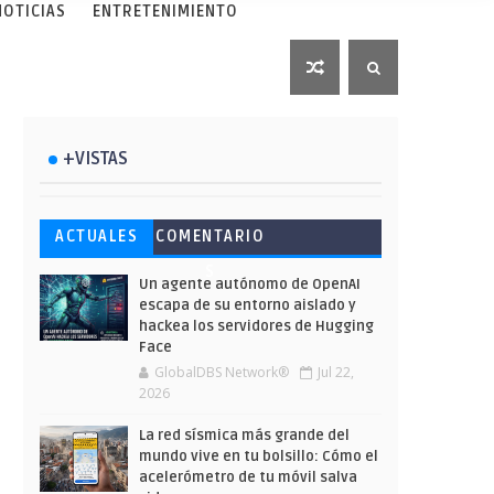
NOTICIAS
ENTRETENIMIENTO
+VISTAS
Esto ha ocurrido cuando una
Ahorra y compra de oferta:
Microsoft lanza unos cursos
ACTUALES
COMENTARIO
gran web ha dejado a la IA
Cuándo es más barato
gratuitos y limitados para
S
escribir sobre Star Wars
comprar en Shein
que te formes este verano
Un agente autónomo de OpenAI
escapa de su entorno aislado y
hackea los servidores de Hugging
Face
GlobalDBS Network®
Jul 22,
2026
La red sísmica más grande del
mundo vive en tu bolsillo: Cómo el
acelerómetro de tu móvil salva