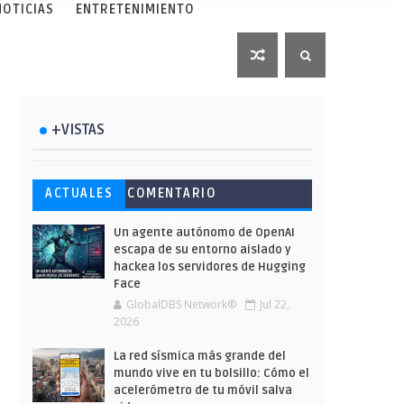
NOTICIAS
ENTRETENIMIENTO
+VISTAS
Esto ha ocurrido cuando una
Ahorra y compra de oferta:
Microsoft lanza unos cursos
ACTUALES
COMENTARIO
gran web ha dejado a la IA
Cuándo es más barato
gratuitos y limitados para
S
escribir sobre Star Wars
comprar en Shein
que te formes este verano
Un agente autónomo de OpenAI
escapa de su entorno aislado y
hackea los servidores de Hugging
Face
GlobalDBS Network®
Jul 22,
2026
La red sísmica más grande del
mundo vive en tu bolsillo: Cómo el
acelerómetro de tu móvil salva