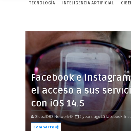
TECNOLOGÍA
INTELIGENCIA ARTIFICIAL
CIB
Facebook e Instagram
el acceso a sus servic
con iOS 14.5
GlobalDBS Network®
5 years ago
facebook,
Ins
Comparte