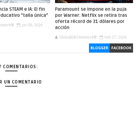
cia STEAM e IA: El fin
Paramount se impone en la puja
ducativo "talla única"
por Warner: Netflix se retira tras
oferta récord de 31 dólares por
etwork®
Jun 09, 2026
acción
GlobalDBS Network®
Feb 27, 2026
BLOGGER
FACEBOOK
Y COMENTARIOS:
AR UN COMENTARIO