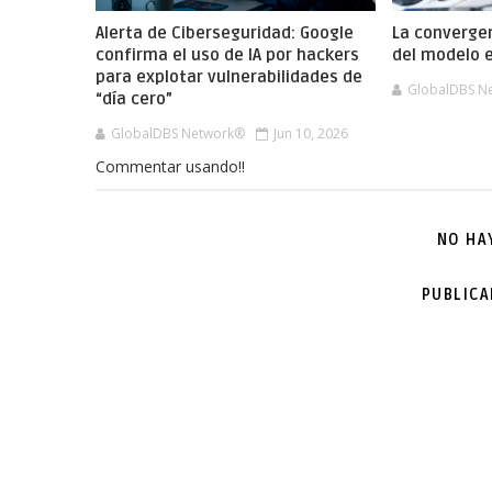
Alerta de Ciberseguridad: Google
La convergen
confirma el uso de IA por hackers
del modelo e
para explotar vulnerabilidades de
GlobalDBS N
“día cero”
GlobalDBS Network®
Jun 10, 2026
Commentar usando!!
NO HA
PUBLIC