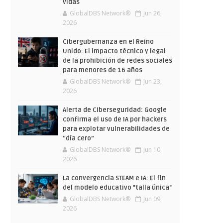
vidas
GlobalDBS Network®
Jun 26,
2026
Cibergubernanza en el Reino
Unido: El impacto técnico y legal
de la prohibición de redes sociales
para menores de 16 años
GlobalDBS Network®
Jun 23,
2026
Alerta de Ciberseguridad: Google
confirma el uso de IA por hackers
para explotar vulnerabilidades de
“día cero”
GlobalDBS Network®
Jun 10,
2026
La convergencia STEAM e IA: El fin
del modelo educativo "talla única"
GlobalDBS Network®
Jun 09,
2026