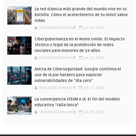
La red sísmica más grande del mundo vive en tu
bolsillo: Cómo el acelerómetro de tu móvil salva
vidas
GlobalDBS Network®
Jun 26, 2026
Cibergubernanza en el Reino Unido: El impacto
técnico y legal de la prohibición de redes
sociales para menores de 16 años
GlobalDBS Network®
Jun 23, 2026
Alerta de Ciberseguridad: Google confirma el
uso de IA por hackers para explotar
vulnerabilidades de “día cero”
GlobalDBS Network®
Jun 10, 2026
La convergencia STEAM e IA: El fin del modelo
educativo "talla única"
GlobalDBS Network®
Jun 09, 2026