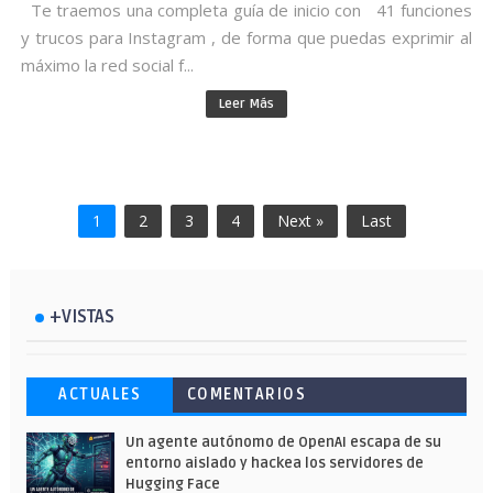
Te traemos una completa guía de inicio con 41 funciones
y trucos para Instagram , de forma que puedas exprimir al
máximo la red social f...
Leer Más
1
2
3
4
Next »
Last
+VISTAS
Esto ha ocurrido cuando una gran web
Ahorra y compra de oferta: Cuándo es
Microsoft lanza unos cursos gratuitos
ACTUALES
COMENTARIOS
ha dejado a la IA escribir sobre Star
más barato comprar en Shein
y limitados para que te formes este
Wars
verano
Un agente autónomo de OpenAI escapa de su
entorno aislado y hackea los servidores de
Hugging Face