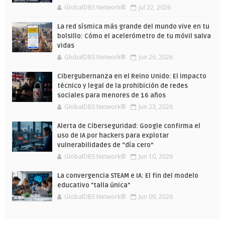
GlobalDBS Network®
Jul 22, 2026
La red sísmica más grande del mundo vive en tu
bolsillo: Cómo el acelerómetro de tu móvil salva
vidas
GlobalDBS Network®
Jun 26, 2026
Cibergubernanza en el Reino Unido: El impacto
técnico y legal de la prohibición de redes
sociales para menores de 16 años
GlobalDBS Network®
Jun 23, 2026
Alerta de Ciberseguridad: Google confirma el
uso de IA por hackers para explotar
vulnerabilidades de “día cero”
GlobalDBS Network®
Jun 10, 2026
La convergencia STEAM e IA: El fin del modelo
educativo "talla única"
GlobalDBS Network®
Jun 09, 2026