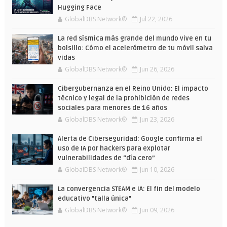
Hugging Face
GlobalDBS Network®
Jul 22, 2026
La red sísmica más grande del mundo vive en tu
bolsillo: Cómo el acelerómetro de tu móvil salva
vidas
GlobalDBS Network®
Jun 26, 2026
Cibergubernanza en el Reino Unido: El impacto
técnico y legal de la prohibición de redes
sociales para menores de 16 años
GlobalDBS Network®
Jun 23, 2026
Alerta de Ciberseguridad: Google confirma el
uso de IA por hackers para explotar
vulnerabilidades de “día cero”
GlobalDBS Network®
Jun 10, 2026
La convergencia STEAM e IA: El fin del modelo
educativo "talla única"
GlobalDBS Network®
Jun 09, 2026