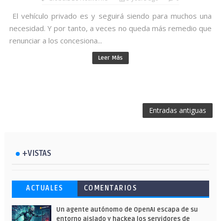
El vehículo privado es y seguirá siendo para muchos una
necesidad. Y por tanto, a veces no queda más remedio que
renunciar a los concesiona...
Leer Más
Entradas antiguas
+VISTAS
Esto ha ocurrido cuando una gran web
Ahorra y compra de oferta: Cuándo es
Microsoft lanza unos cursos gratuitos
ACTUALES
COMENTARIOS
ha dejado a la IA escribir sobre Star
más barato comprar en Shein
y limitados para que te formes este
Wars
verano
Un agente autónomo de OpenAI escapa de su
entorno aislado y hackea los servidores de