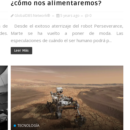
¿cómo nos alimentaremos?
GlobalDBS Network®
5 years ago
0
s de
Desde el exitoso aterrizaje del robot Perseverance,
des.
Marte se ha vuelto a poner de moda. Las
especulaciones de cuándo el ser humano podrá p...
Leer Más
TECNOLOGÍA