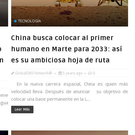
TECNOLOGÍA
China busca colocar al primer
o
humano en Marte para 2033: así
en
es su ambiciosa hoja de ruta
GlobalDBS Network®
5 years ago
0
En la nueva carrera espacial, China es quien más
velocidad lleva. Después de anunciar su objetivo de
iene
colocar una base permanente en la L...
agua
Leer Más