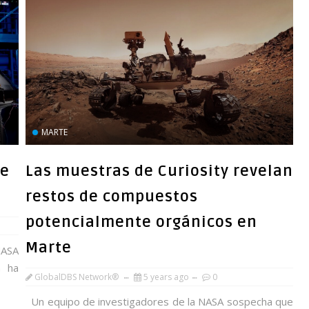
MARTE
ve
Las muestras de Curiosity revelan
restos de compuestos
potencialmente orgánicos en
Marte
NASA
a ha
GlobalDBS Network®
5 years ago
0
Un equipo de investigadores de la NASA sospecha que