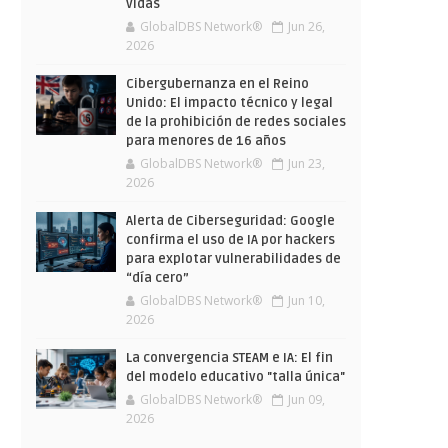
vidas
GlobalDBS Network®
Jun 26,
2026
Cibergubernanza en el Reino
Unido: El impacto técnico y legal
de la prohibición de redes sociales
para menores de 16 años
GlobalDBS Network®
Jun 23,
2026
Alerta de Ciberseguridad: Google
confirma el uso de IA por hackers
para explotar vulnerabilidades de
“día cero”
GlobalDBS Network®
Jun 10,
2026
La convergencia STEAM e IA: El fin
del modelo educativo "talla única"
GlobalDBS Network®
Jun 09,
2026