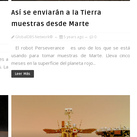
Así se enviarán a la Tierra
muestras desde Marte
GlobalDBS Network®
5 years ago
0
El robot Perseverance es uno de los que se está
usando para tomar muestras de Marte. Lleva cinco
es a
meses en la superficie del planeta rojo...
. La
Leer Más