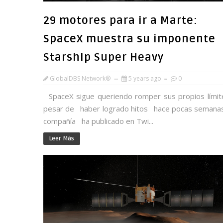
29 motores para ir a Marte:
SpaceX muestra su imponente
Starship Super Heavy
GlobalDBS Network®
5 years ago
0
SpaceX sigue queriendo romper sus propios límit
pesar de haber logrado hitos hace pocas semanas
compañía ha publicado en Twi...
Leer Más