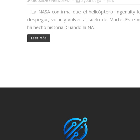
GlobalDBS Network®
5 years ago
0
La NASA confirma que el helicóptero Ingenuity l
despegar, volar y volver al suelo de Marte. Este v
ha hecho historia. Cuando la NA...
Leer Más