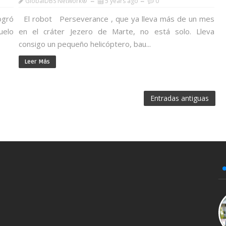
GlobalDBS Network®
5 years ago
0
ogró
El robot Perseverance , que ya lleva más de un mes
uelo
en el cráter Jezero de Marte, no está solo. Lleva
consigo un pequeño helicóptero, bau...
Leer Más
Entradas antiguas