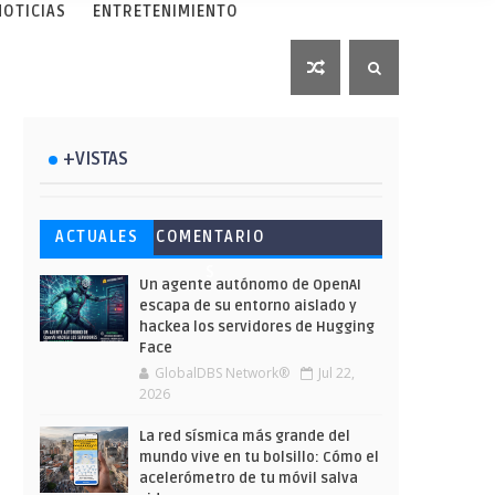
NOTICIAS
ENTRETENIMIENTO
+VISTAS
Esto ha ocurrido cuando una
Ahorra y compra de oferta:
Microsoft lanza unos cursos
ACTUALES
COMENTARIO
gran web ha dejado a la IA
Cuándo es más barato
gratuitos y limitados para
S
escribir sobre Star Wars
comprar en Shein
que te formes este verano
Un agente autónomo de OpenAI
escapa de su entorno aislado y
hackea los servidores de Hugging
Face
GlobalDBS Network®
Jul 22,
2026
La red sísmica más grande del
mundo vive en tu bolsillo: Cómo el
acelerómetro de tu móvil salva