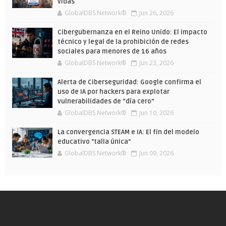
vidas
GlobalDBS Network®
Jun 26, 2026
Cibergubernanza en el Reino Unido: El impacto
técnico y legal de la prohibición de redes
sociales para menores de 16 años
GlobalDBS Network®
Jun 23, 2026
Alerta de Ciberseguridad: Google confirma el
uso de IA por hackers para explotar
vulnerabilidades de “día cero”
GlobalDBS Network®
Jun 10, 2026
La convergencia STEAM e IA: El fin del modelo
educativo "talla única"
GlobalDBS Network®
Jun 09, 2026