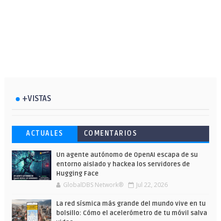
+VISTAS
Esto ha ocurrido cuando una gran web
Ahorra y compra de oferta: Cuándo es
Microsoft lanza unos cursos gratuitos
ACTUALES
COMENTARIOS
ha dejado a la IA escribir sobre Star
más barato comprar en Shein
y limitados para que te formes este
Wars
verano
Un agente autónomo de OpenAI escapa de su
entorno aislado y hackea los servidores de
Hugging Face
GlobalDBS Network®
Jul 22, 2026
La red sísmica más grande del mundo vive en tu
bolsillo: Cómo el acelerómetro de tu móvil salva