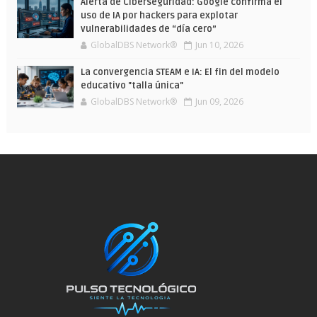
Alerta de Ciberseguridad: Google confirma el
uso de IA por hackers para explotar
vulnerabilidades de “día cero”
GlobalDBS Network®
Jun 10, 2026
La convergencia STEAM e IA: El fin del modelo
educativo "talla única"
GlobalDBS Network®
Jun 09, 2026