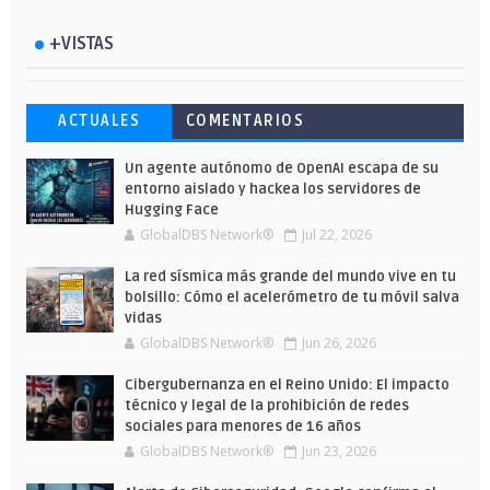
+VISTAS
Esto ha ocurrido cuando una gran web
Ahorra y compra de oferta: Cuándo es
Microsoft lanza unos cursos gratuitos
ACTUALES
COMENTARIOS
ha dejado a la IA escribir sobre Star
más barato comprar en Shein
y limitados para que te formes este
Wars
verano
Un agente autónomo de OpenAI escapa de su
entorno aislado y hackea los servidores de
Hugging Face
GlobalDBS Network®
Jul 22, 2026
La red sísmica más grande del mundo vive en tu
bolsillo: Cómo el acelerómetro de tu móvil salva
vidas
GlobalDBS Network®
Jun 26, 2026
Cibergubernanza en el Reino Unido: El impacto
técnico y legal de la prohibición de redes
sociales para menores de 16 años
GlobalDBS Network®
Jun 23, 2026