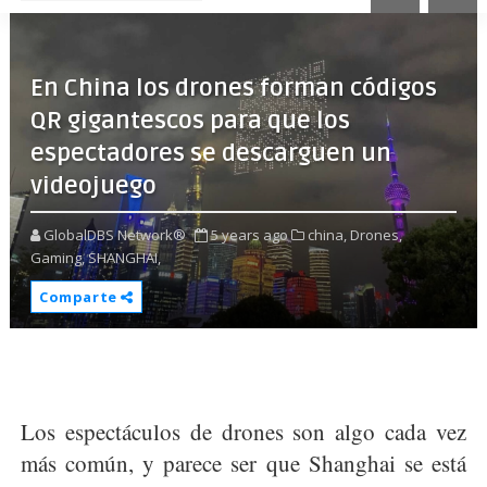
En China los drones forman códigos
QR gigantescos para que los
espectadores se descarguen un
videojuego
GlobalDBS Network®
5 years ago
china,
Drones,
Gaming,
SHANGHAI,
Comparte
Los espectáculos de drones son algo cada vez
más común, y parece ser que Shanghai se está