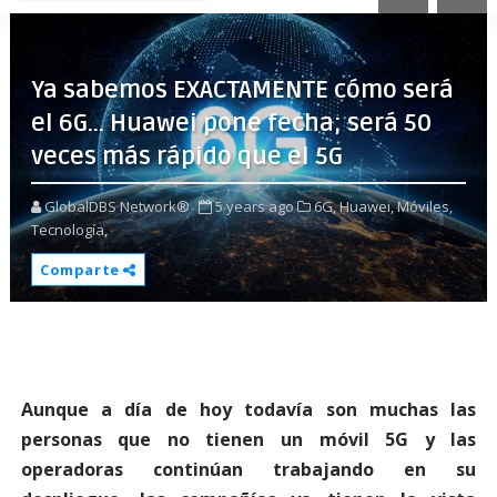
Ya sabemos EXACTAMENTE cómo será
el 6G... Huawei pone fecha; será 50
veces más rápido que el 5G
GlobalDBS Network®
5 years ago
6G,
Huawei,
Móviles,
Tecnología,
Comparte
Aunque a día de hoy todavía son muchas las
personas que no tienen un móvil 5G y las
operadoras continúan trabajando en su