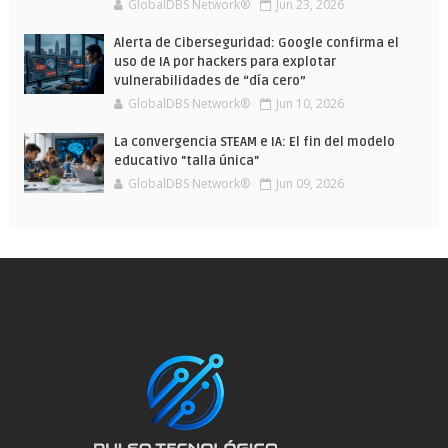
GlobalDBS Network®
Jun 23, 2026
Alerta de Ciberseguridad: Google confirma el
uso de IA por hackers para explotar
vulnerabilidades de “día cero”
GlobalDBS Network®
Jun 10, 2026
La convergencia STEAM e IA: El fin del modelo
educativo "talla única"
GlobalDBS Network®
Jun 09, 2026