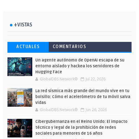
+VISTAS
Esto ha ocurrido cuando una gran web
Ahorra y compra de oferta: Cuándo es
Microsoft lanza unos cursos gratuitos
ACTUALES
COMENTARIOS
ha dejado a la IA escribir sobre Star
más barato comprar en Shein
y limitados para que te formes este
Wars
verano
Un agente autónomo de OpenAI escapa de su
entorno aislado y hackea los servidores de
Hugging Face
GlobalDBS Network®
Jul 22, 2026
La red sísmica más grande del mundo vive en tu
bolsillo: Cómo el acelerómetro de tu móvil salva
vidas
GlobalDBS Network®
Jun 26, 2026
Cibergubernanza en el Reino Unido: El impacto
técnico y legal de la prohibición de redes
sociales para menores de 16 años